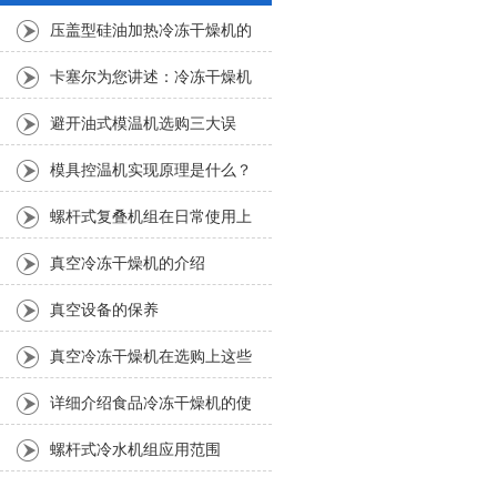
压盖型硅油加热冷冻干燥机的
电子式排水器应该如何清洗？
卡塞尔为您讲述：冷冻干燥机
的选购技巧
避开油式模温机选购三大误
区，选择合适的
模具控温机实现原理是什么？
有什么作用？
螺杆式复叠机组在日常使用上
有以下性能特点
真空冷冻干燥机的介绍
真空设备的保养
真空冷冻干燥机在选购上这些
要求是一定要注意的
详细介绍食品冷冻干燥机的使
用方法及日常保养
螺杆式冷水机组应用范围