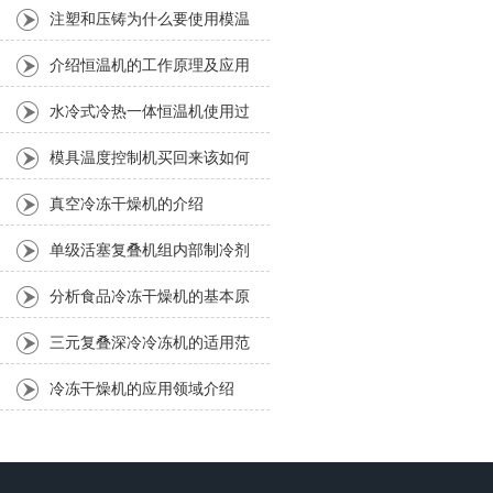
有九大特点
注塑和压铸为什么要使用模温
机
介绍恒温机的工作原理及应用
领域、特点说明
水冷式冷热一体恒温机使用过
程中应该注意的几大事项
模具温度控制机买回来该如何
操作
真空冷冻干燥机的介绍
单级活塞复叠机组内部制冷剂
是如何实现回收及利用的？
分析食品冷冻干燥机的基本原
理以及优势
三元复叠深冷冷冻机的适用范
围及主要结构说明
冷冻干燥机的应用领域介绍