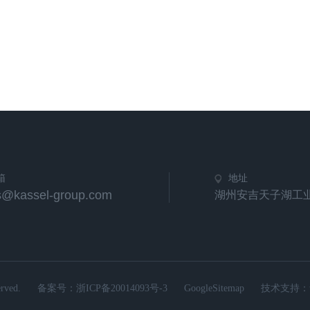
箱
地址
s@kassel-group.com
湖州安吉天子湖工业
ved.
备案号：
浙ICP备20014093号-3
GoogleSitemap
技术支持：