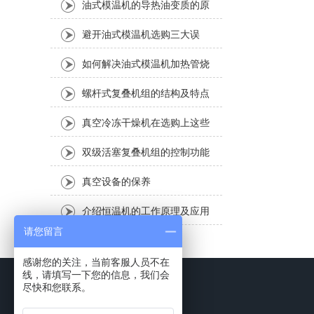
注意的事项
油式模温机的导热油变质的原
因有哪些
避开油式模温机选购三大误
区，选择合适的
如何解决油式模温机加热管烧
毁现象
螺杆式复叠机组的结构及特点
说明
真空冷冻干燥机在选购上这些
要求是一定要注意的
双级活塞复叠机组的控制功能
及机组特性说明
真空设备的保养
介绍恒温机的工作原理及应用
请您留言
领域、特点说明
感谢您的关注，当前客服人员不在
线，请填写一下您的信息，我们会
尽快和您联系。