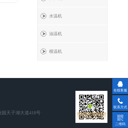
水温机
油温机
模温机
在线客服
联系方式
园天子湖大道418号
二维码