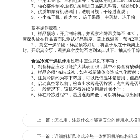
6、不用工业电、三相电源等，常规家用电源220v 50HZ
7、核心部件制冷压缩机采用进口品牌思科普、强劲制冷
8、优质加厚有机玻璃门，透明可视，干燥过直观；
9、小小冻干机，能力大， 冻干果蔬、中药材、冻干粉、
基本操作流程：
1、样品预冻：开启制冷机，并观察冷阱温度降至-40℃
度探头放在样品表面以测试样品温度。盖上保温盖，预冻2至
2.、真空干燥阶段：样品预冻好后，将盘子放在干燥架上
封。开启真空泵，观察真空度能否达到50pa以下。抽真空干
食品冷冻干燥机
使用过程中需注意以下事项：
1、制备样品应尽可能扩大其表面积，其中不得含有酸碱
2、样品必须*冻结成冰，如有残留液体会造成气化喷射
3、注意冷阱约为零下65度，可以做低温冰箱使用，但必
4、启动真空泵以前，检查出水阀是否拧紧，充气阀是否关
5、一般情况下，该机不得连续使用超过48小时；
6、样在冷冻过程中，温度逐渐降低，可以将样品取出回暖
上一篇：
怎么用，注意什么才能更安全的使用水式模
下一篇：
详细解析风冷式冷热一体恒温机的结构组成