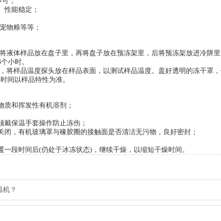
即可；
、性能稳定；
宠物粮等等；
，将液体样品放在盘子里，再将盘子放在预冻架里，后将预冻架放进冷阱里
3个小时。
，将样品温度探头放在样品表面，以测试样品温度。盖好透明的冻干罩，
燥时间以样品特性为准。
物质和挥发性有机溶剂；
；
须戴保温手套操作防止冻伤；
闭，有机玻璃罩与橡胶圈的接触面是否清洁无污物，良好密封；
一段时间后(仍处于冰冻状态)，继续干燥，以缩短干燥时间。
温机？