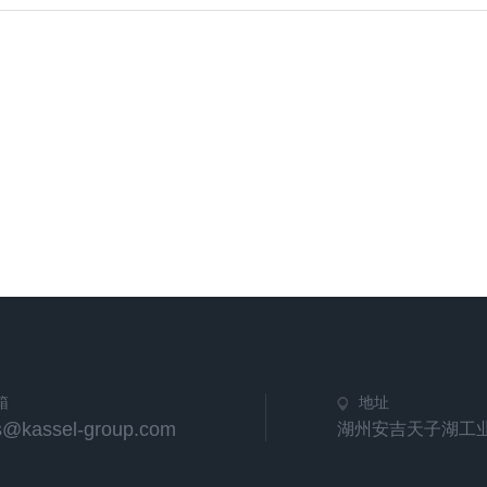
箱
地址
s@kassel-group.com
湖州安吉天子湖工业